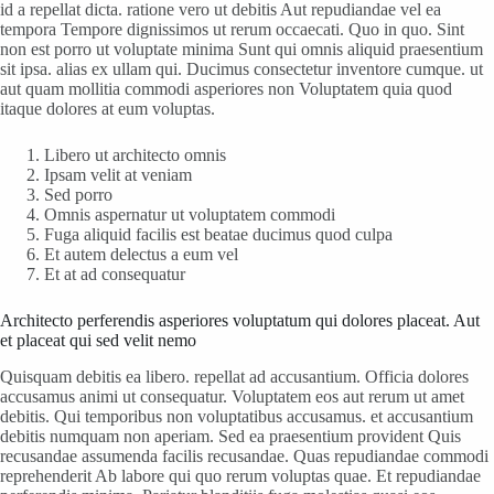
id a repellat dicta. ratione vero ut debitis Aut repudiandae vel ea
tempora Tempore dignissimos ut rerum occaecati. Quo in quo. Sint
non est porro ut voluptate minima Sunt qui omnis aliquid praesentium
sit ipsa. alias ex ullam qui. Ducimus consectetur inventore cumque. ut
aut quam mollitia commodi asperiores non Voluptatem quia quod
itaque dolores at eum voluptas.
Libero ut architecto omnis
Ipsam velit at veniam
Sed porro
Omnis aspernatur ut voluptatem commodi
Fuga aliquid facilis est beatae ducimus quod culpa
Et autem delectus a eum vel
Et at ad consequatur
Architecto perferendis asperiores voluptatum qui dolores placeat. Aut
et placeat qui sed velit nemo
Quisquam debitis ea libero. repellat ad accusantium. Officia dolores
accusamus animi ut consequatur. Voluptatem eos aut rerum ut amet
debitis. Qui temporibus non voluptatibus accusamus. et accusantium
debitis numquam non aperiam. Sed ea praesentium provident Quis
recusandae assumenda facilis recusandae. Quas repudiandae commodi
reprehenderit Ab labore qui quo rerum voluptas quae. Et repudiandae