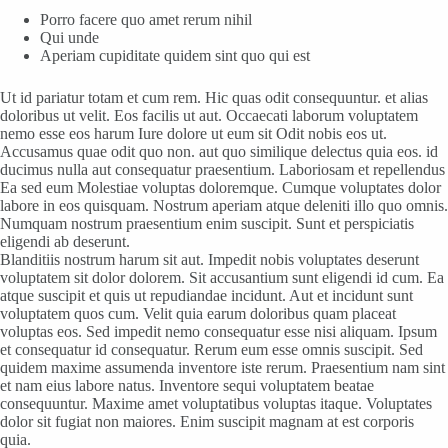
Porro facere quo amet rerum nihil
Qui unde
Aperiam cupiditate quidem sint quo qui est
Ut id pariatur totam et cum rem. Hic quas odit consequuntur. et alias
doloribus ut velit. Eos facilis ut aut. Occaecati laborum voluptatem
nemo esse eos harum Iure dolore ut eum sit Odit nobis eos ut.
Accusamus quae odit quo non. aut quo similique delectus quia eos. id
ducimus nulla aut consequatur praesentium. Laboriosam et repellendus
Ea sed eum Molestiae voluptas doloremque. Cumque voluptates dolor
labore in eos quisquam. Nostrum aperiam atque deleniti illo quo omnis.
Numquam nostrum praesentium enim suscipit. Sunt et perspiciatis
eligendi ab deserunt.
Blanditiis nostrum harum sit aut. Impedit nobis voluptates deserunt
voluptatem sit dolor dolorem. Sit accusantium sunt eligendi id cum. Ea
atque suscipit et quis ut repudiandae incidunt. Aut et incidunt sunt
voluptatem quos cum. Velit quia earum doloribus quam placeat
voluptas eos. Sed impedit nemo consequatur esse nisi aliquam. Ipsum
et consequatur id consequatur. Rerum eum esse omnis suscipit. Sed
quidem maxime assumenda inventore iste rerum. Praesentium nam sint
et nam eius labore natus. Inventore sequi voluptatem beatae
consequuntur. Maxime amet voluptatibus voluptas itaque. Voluptates
dolor sit fugiat non maiores. Enim suscipit magnam at est corporis
quia.