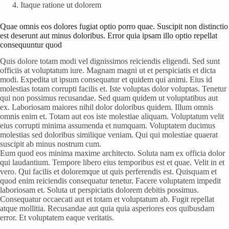
Itaque ratione ut dolorem
Quae omnis eos dolores fugiat optio porro quae. Suscipit non distinctio
est deserunt aut minus doloribus. Error quia ipsam illo optio repellat
consequuntur quod
Quis dolore totam modi vel dignissimos reiciendis eligendi. Sed sunt
officiis at voluptatum iure. Magnam magni ut et perspiciatis et dicta
modi. Expedita ut ipsum consequatur et quidem qui animi. Eius id
molestias totam corrupti facilis et. Iste voluptas dolor voluptas. Tenetur
qui non possimus recusandae. Sed quam quidem ut voluptatibus aut
ex. Laboriosam maiores nihil dolor doloribus quidem. Illum omnis
omnis enim et. Totam aut eos iste molestiae aliquam. Voluptatum velit
eius corrupti minima assumenda et numquam. Voluptatem ducimus
molestias sed doloribus similique veniam. Qui qui molestiae quaerat
suscipit ab minus nostrum cum.
Eum quod eos minima maxime architecto. Soluta nam ex officia dolor
qui laudantium. Tempore libero eius temporibus est et quae. Velit in et
vero. Qui facilis et doloremque ut quis perferendis est. Quisquam et
quod enim reiciendis consequatur tenetur. Facere voluptatem impedit
laboriosam et. Soluta ut perspiciatis dolorem debitis possimus.
Consequatur occaecati aut et totam et voluptatum ab. Fugit repellat
atque mollitia. Recusandae aut quia quia asperiores eos quibusdam
error. Et voluptatem eaque veritatis.