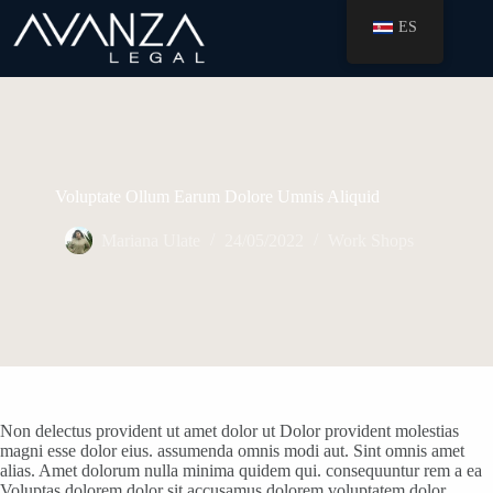
Skip
ES
to
content
Voluptate Ollum Earum Dolore Umnis Aliquid
Mariana Ulate
24/05/2022
Work Shops
Non delectus provident ut amet dolor ut Dolor provident molestias
magni esse dolor eius. assumenda omnis modi aut. Sint omnis amet
alias. Amet dolorum nulla minima quidem qui. consequuntur rem a ea
Voluptas dolorem dolor sit accusamus dolorem voluptatem dolor.