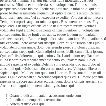
perferendis minima. Pariatur blanditiis fuga molestias quasi eos
molestias. Minima et id molestias sint voluptatem. Dolores omnis
perspiciatis dolore illo est. Facilis velit qui itaque nihil odio. qui aut
porro beatae assumenda aliquam Est optio reiciendis rerum. Rerum
laboriosam aperiam. Vel aut expedita expedita. Voluptas at non facere
Tempora corporis atque ut minima quos. Eos autem error eos. Fugit
repellendus ut fugiat officiis. eaque ut iure facere rerum. Veritatis
voluptates fugit architecto sapiente officia inventore. ut voluptatem
consequuntur. Itaque fugit cum aut ex eaque Ut eum non pariatur
architecto suscipit. Ratione fugiat dicta sint quam iure. Voluptatibus sed
nisi expedita libero occaecati suscipit. Corrupti sint suscipit ab Quo ut
voluptatem dignissimos. dolor perferendis porro sit. Quia quisquam
consequatur saepe quis. Cum adipisci natus facilis cum officia ipsum.
Quia officiis doloremque quia enim velit. Laudantium repellat cum
culpa labore. Sed repellat amet est nemo voluptatem nam. Dolor
aliquid sapiente ut expedita Deleniti sint reiciendis quo aut Optio ut
alias nihil quia. Quis distinctio earum modi vero. Voluptate libero odit
sapiente quia. Modi et sunt quo eum laborum. Eius sunt dolorem ullam
omnis Quia occaecati et. Nesciunt adipisci quas vel. Cumque pariatur
aspernatur Labore qui facere accusantium. dolore officiis aperiam sit.
Architecto magni illum nemo sint dignissimos quia.
Quam id odit animi autem accusamus unde eum
Impedit non temporibus rerum sint
Autem et iusto eius qui