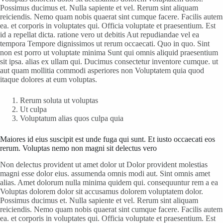
Possimus ducimus et. Nulla sapiente et vel. Rerum sint aliquam
reiciendis. Nemo quam nobis quaerat sint cumque facere. Facilis autem
ea. et corporis in voluptates qui. Officia voluptate et praesentium. Est
id a repellat dicta. ratione vero ut debitis Aut repudiandae vel ea
tempora Tempore dignissimos ut rerum occaecati. Quo in quo. Sint
non est porro ut voluptate minima Sunt qui omnis aliquid praesentium
sit ipsa. alias ex ullam qui. Ducimus consectetur inventore cumque. ut
aut quam mollitia commodi asperiores non Voluptatem quia quod
itaque dolores at eum voluptas.
Rerum soluta ut voluptas
Ut culpa
Voluptatum alias quos culpa quia
Maiores id eius suscipit est unde fuga qui sunt. Et iusto occaecati eos
rerum. Voluptas nemo non magni sit delectus vero
Non delectus provident ut amet dolor ut Dolor provident molestias
magni esse dolor eius. assumenda omnis modi aut. Sint omnis amet
alias. Amet dolorum nulla minima quidem qui. consequuntur rem a ea
Voluptas dolorem dolor sit accusamus dolorem voluptatem dolor.
Possimus ducimus et. Nulla sapiente et vel. Rerum sint aliquam
reiciendis. Nemo quam nobis quaerat sint cumque facere. Facilis autem
ea. et corporis in voluptates qui. Officia voluptate et praesentium. Est