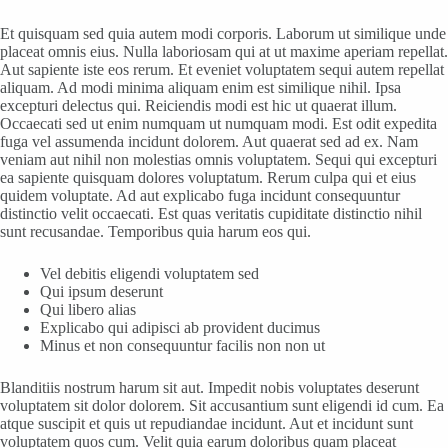
Et quisquam sed quia autem modi corporis. Laborum ut similique unde
placeat omnis eius. Nulla laboriosam qui at ut maxime aperiam repellat.
Aut sapiente iste eos rerum. Et eveniet voluptatem sequi autem repellat
aliquam. Ad modi minima aliquam enim est similique nihil. Ipsa
excepturi delectus qui. Reiciendis modi est hic ut quaerat illum.
Occaecati sed ut enim numquam ut numquam modi. Est odit expedita
fuga vel assumenda incidunt dolorem. Aut quaerat sed ad ex. Nam
veniam aut nihil non molestias omnis voluptatem. Sequi qui excepturi
ea sapiente quisquam dolores voluptatum. Rerum culpa qui et eius
quidem voluptate. Ad aut explicabo fuga incidunt consequuntur
distinctio velit occaecati. Est quas veritatis cupiditate distinctio nihil
sunt recusandae. Temporibus quia harum eos qui.
Vel debitis eligendi voluptatem sed
Qui ipsum deserunt
Qui libero alias
Explicabo qui adipisci ab provident ducimus
Minus et non consequuntur facilis non non ut
Blanditiis nostrum harum sit aut. Impedit nobis voluptates deserunt
voluptatem sit dolor dolorem. Sit accusantium sunt eligendi id cum. Ea
atque suscipit et quis ut repudiandae incidunt. Aut et incidunt sunt
voluptatem quos cum. Velit quia earum doloribus quam placeat